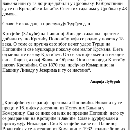
Бањана или су га доцније добили у Дробњаку. Разбраствили
су се на Крстајиће и Јањиће. Свега их сада има у Дробњаку 48
домова.
Славе Никољ дан, а прислужују Ђурђев дан.
Кртсјићи (32 куће) на Пашиној Ливади. садашње презиме
добили су по Крстићу Поповићу, који се родио у почетку 18
века. О томе се пруича ово: због нечег ударе Турци на
Поповиће и све мушкарце покољу сем малог Крсмана. Њега
од милоште назову Крстићем. Он се касније ожени и имадне
сина Тодора, а овај Живка и Обрена. Они се по деди Крстићу
назову Крстајићи. Око 1870 год. пређу из Комарнице на
Пашину Ливаду у Језерима и ту се настане“.
Андрија Лубурић
„Крстајићи су се раније презивали Поповићи. Њихови су се
преци у 16. вијеку доселили из Источних Бањана у
Комарницу. Сад се нико од њих не презива Поповић, него су
се разгранали на Крстајиће и Јањиће. Славе Ђурђервдан а
прислужују Никољдан. Сви Крстајићи живе на Пашиној
Води гдје су се доселили из Комарнице. 1932. године било их