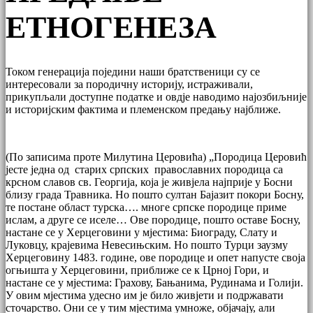
ЕТНОГЕНЕЗА
Током генерација поједини наши братственици су се
интересовали за породичну историју, истраживали,
прикупљали доступне податке и овдје наводимо најозбиљније
и историјским фактима и племенском предању најближе.
(По записима проте Милутина Церовића) „Породица Церовић
јесте једна од старих српских православних породица са
крсном славов св. Георгија, која је живјела најприје у Босни
близу града Травника. Но пошто султан Бајазит покори Босну,
те постане област турска…. многе српске породице приме
ислам, а друге се иселе… Ове породице, пошто оставе Босну,
настане се у Херцеговини у мјестима: Биограду, Слату и
Луковцу, крајевима Невесињским. Но пошто Турци заузму
Херцеговину 1483. године, ове породице и опет напусте своја
огњишта у Херцеговини, приближе се к Црној Гори, и
настане се у мјестима: Грахову, Бањанима, Рудинама и Голији.
У овим мјестима удесно им је било живјети и подржавати
сточарство. Они се у тим мјестима умноже, објачају, али