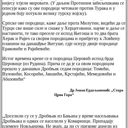
нијесу хтјели мировати. (У даљим Протиним забиљешкама се
описује како су ове породице четовале против Турака и у
једном боју потукли велику турску војску).
Српске ове породице, каже даље прота Милутин, видећи да се
Турци све више силе и снаже у Херцеговини. науме и даље се
настанити, те тако преселе се испод Његоша и то два брата
Херак и Рајич са својим породицама и прибјегну к Ловћену
планини на данашђње Његуше, гдје оснују двије породице
Ераковиће и Рајићевиће.
Истог времена крене се и породица Церовић испод брда
Церовице (из Рудина). Прича се да је са овом породицом
прешло у данашњи Дробњак седам породица: Томићи,
Вуловићи, Косорићи, Јакшићи, Крстајићи, Мемедовићи и
Абазовићи“
Др Јован Ердељановић: „
Стара
Црна Гора“
„Доселили су се у Дробњак из Бањана у време насељавања
Дробњака и одмах се населили у Комарници. Припадају
племену Новљанима. Не знају, да ли су презиме донели из