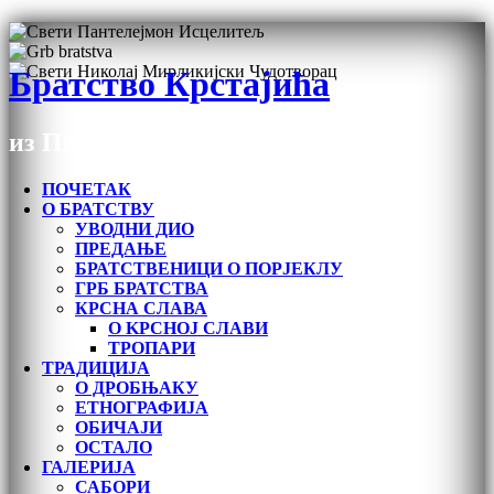
Братство Крстајића
из Пашине Воде под Дурмитором
ПОЧЕТАК
О БРАТСТВУ
УВОДНИ ДИО
ПРЕДАЊЕ
БРАТСТВЕНИЦИ О ПОРЈЕКЛУ
ГРБ БРАТСТВА
КРСНА СЛАВА
О KРСНОЈ СЛАВИ
ТРОПАРИ
ТРАДИЦИЈА
О ДРОБЊАКУ
ЕТНОГРАФИЈА
ОБИЧАЈИ
ОСТАЛО
ГАЛЕРИЈА
САБОРИ